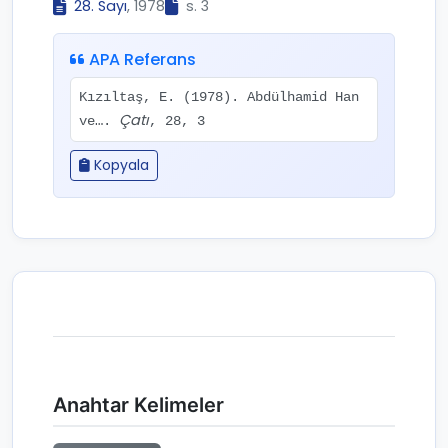
28. Sayı
, 1978
s. 3
APA Referans
Kızıltaş, E. (1978). Abdülhamid Han
Çatı
ve….
, 28, 3
Kopyala
Anahtar Kelimeler