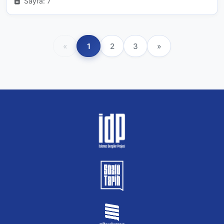
Sayfa: 7
«
1
2
3
»