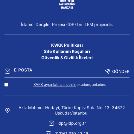
İslamcı Dergiler Projesi (İDP) bir İLEM projesidir.
KVKK Politikası
Site Kullanım Koşulları
Güvenlik & Gizlilik İlkeleri
GÖNDER
KVKK aydınlatma metnini
okudum, anladım.
Aziz Mahmut Hüdayi, Türbe Kapısı Sok. No: 13, 34672
Üsküdar/İstanbul
idp@idp.org.tr
(0216) 310 43 18