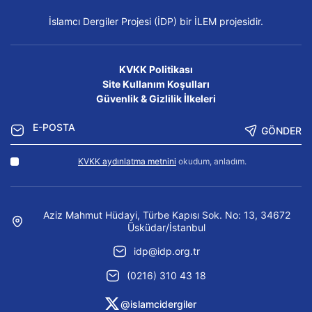
İslamcı Dergiler Projesi (İDP) bir İLEM projesidir.
KVKK Politikası
Site Kullanım Koşulları
Güvenlik & Gizlilik İlkeleri
GÖNDER
KVKK aydınlatma metnini
okudum, anladım.
Aziz Mahmut Hüdayi, Türbe Kapısı Sok. No: 13, 34672
Üsküdar/İstanbul
idp@idp.org.tr
(0216) 310 43 18
@islamcidergiler