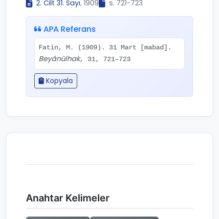
2. Cilt 31. Sayı
, 1909
s. 721-723
APA Referans
Fatin, M. (1909). 31 Mart [mabad].
Beyânülhak
, 31, 721–723
Kopyala
Anahtar Kelimeler