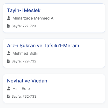
Tayin-i Meslek
Mimarzade Mehmed Ali
Sayfa: 727-729
Arz-ı Şükran ve Tafsilü'l-Meram
Mehmed Sıdkı
Sayfa: 729-732
Nevhat ve Vicdan
Halil Edip
Sayfa: 732-733