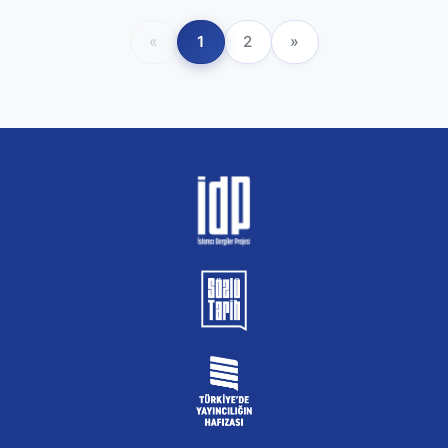
«
1
2
»