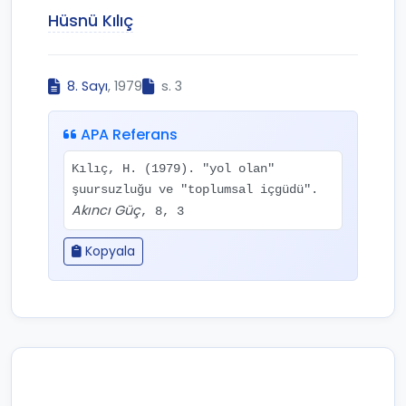
Hüsnü Kılıç
8. Sayı
, 1979
s. 3
APA Referans
Kılıç, H. (1979). "yol olan"
şuursuzluğu ve "toplumsal içgüdü".
Akıncı Güç
, 8, 3
Kopyala