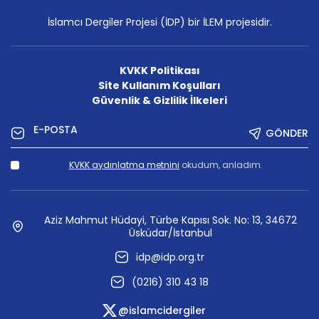
İslamcı Dergiler Projesi (İDP) bir İLEM projesidir.
KVKK Politikası
Site Kullanım Koşulları
Güvenlik & Gizlilik İlkeleri
GÖNDER
KVKK aydınlatma metnini
okudum, anladım.
Aziz Mahmut Hüdayi, Türbe Kapısı Sok. No: 13, 34672
Üsküdar/İstanbul
idp@idp.org.tr
(0216) 310 43 18
@islamcidergiler