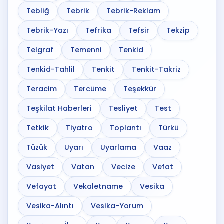
Tebliğ
Tebrik
Tebrik-Reklam
Tebrik-Yazı
Tefrika
Tefsir
Tekzip
Telgraf
Temenni
Tenkid
Tenkid-Tahlil
Tenkit
Tenkit-Takriz
Teracim
Tercüme
Teşekkür
Teşkilat Haberleri
Tesliyet
Test
Tetkik
Tiyatro
Toplantı
Türkü
Tüzük
Uyarı
Uyarlama
Vaaz
Vasiyet
Vatan
Vecize
Vefat
Vefayat
Vekaletname
Vesika
Vesika-Alıntı
Vesika-Yorum