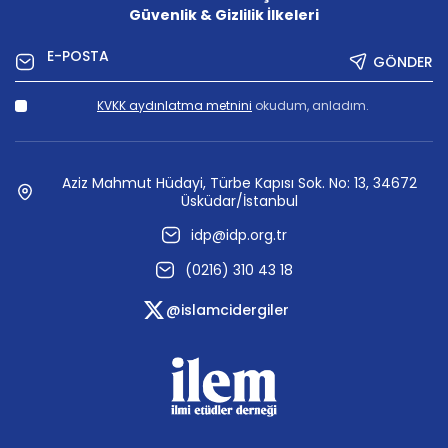
Güvenlik & Gizlilik İlkeleri
GÖNDER
KVKK aydınlatma metnini
okudum, anladım.
Aziz Mahmut Hüdayi, Türbe Kapısı Sok. No: 13, 34672
Üsküdar/İstanbul
idp@idp.org.tr
(0216) 310 43 18
@islamcidergiler