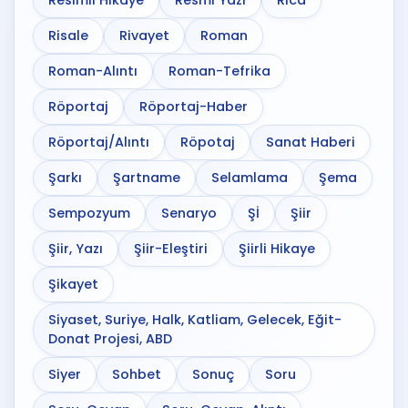
Resimli Hikaye
Resmi Yazı
Rica
Risale
Rivayet
Roman
Roman-Alıntı
Roman-Tefrika
Röportaj
Röportaj-Haber
Röportaj/Alıntı
Röpotaj
Sanat Haberi
Şarkı
Şartname
Selamlama
Şema
Sempozyum
Senaryo
Şİ
Şiir
Şiir, Yazı
Şiir-Eleştiri
Şiirli Hikaye
Şikayet
Siyaset, Suriye, Halk, Katliam, Gelecek, Eğit-
Donat Projesi, ABD
Siyer
Sohbet
Sonuç
Soru