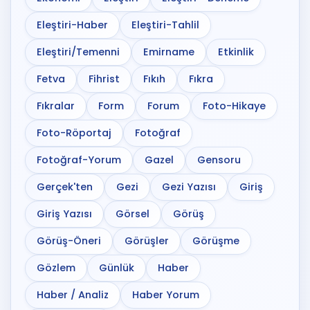
Eleştiri-Haber
Eleştiri-Tahlil
Eleştiri/Temenni
Emirname
Etkinlik
Fetva
Fihrist
Fıkıh
Fıkra
Fıkralar
Form
Forum
Foto-Hikaye
Foto-Röportaj
Fotoğraf
Fotoğraf-Yorum
Gazel
Gensoru
Gerçek'ten
Gezi
Gezi Yazısı
Giriş
Giriş Yazısı
Görsel
Görüş
Görüş-Öneri
Görüşler
Görüşme
Gözlem
Günlük
Haber
Haber / Analiz
Haber Yorum