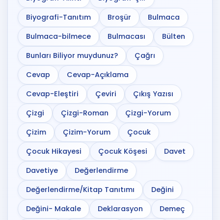
Biyografi-Tanıtım
Broşür
Bulmaca
Bulmaca-bilmece
Bulmacası
Bülten
Bunları Biliyor muydunuz?
Çağrı
Cevap
Cevap-Açıklama
Cevap-Eleştiri
Çeviri
Çıkış Yazısı
Çizgi
Çizgi-Roman
Çizgi-Yorum
Çizim
Çizim-Yorum
Çocuk
Çocuk Hikayesi
Çocuk Köşesi
Davet
Davetiye
Değerlendirme
Değerlendirme/Kitap Tanıtımı
Değini
Değini- Makale
Deklarasyon
Demeç