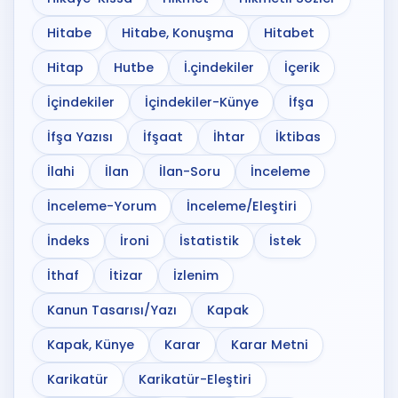
Hitabe
Hitabe, Konuşma
Hitabet
Hitap
Hutbe
İ.çindekiler
İçerik
İçindekiler
İçindekiler-Künye
İfşa
İfşa Yazısı
İfşaat
İhtar
İktibas
İlahi
İlan
İlan-Soru
İnceleme
İnceleme-Yorum
İnceleme/Eleştiri
İndeks
İroni
İstatistik
İstek
İthaf
İtizar
İzlenim
Kanun Tasarısı/Yazı
Kapak
Kapak, Künye
Karar
Karar Metni
Karikatür
Karikatür-Eleştiri