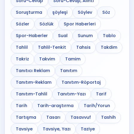
Soru-Cevap
Soru-Cevap, Alıntı
Soruşturma
şöyleşi
Söylev
Söz
Sözler
Sözlük
Spor Haberleri
Spor-Haberler
Sual
Sunum
Tablo
Tahlil
Tahlil-Tenkit
Tahsis
Takdim
Takriz
Takvim
Tamim
Tanıtıcı Reklam
Tanıtım
Tanıtım-Reklam
Tanıtım-Röportaj
Tanıtım-Tahlil
Tanıtım-Yazı
Tarif
Tarih
Tarih-araştırma
Tarih/Yorun
Tartışma
Tasarı
Tasavvuf
Tashih
Tavsiye
Tavsiye, Yazı
Taziye