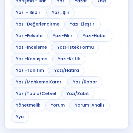
Yarışma - İlan
Yaz
Yazar
Yazı
Yazı - Bildiri
Yazı, Şiir
Yazı-Değerlendirme
Yazı-Eleştiri
Yazı-Felsefe
Yazı-Fikir
Yazı-Haber
Yazı-İnceleme
Yazı-İstek Formu
Yazı-Konuşma
Yazı-Kritik
Yazı-Tanıtım
Yazı/Hatıra
Yazı/Mahkeme Kararı
Yazı/Rapor
Yazı/Tablo/Cetvel
Yazı/Zabıt
Yönetmelik
Yorum
Yorum-Analiz
Yya