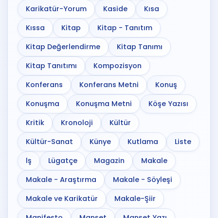
Karikatür-Yorum
Kaside
Kısa
Kıssa
Kitap
Kitap - Tanıtım
Kitap Değerlendirme
Kitap Tanımı
Kitap Tanıtımı
Kompozisyon
Konferans
Konferans Metni
Konuş
Konuşma
Konuşma Metni
Köşe Yazısı
Kritik
Kronoloji
Kültür
Kültür-Sanat
Künye
Kutlama
Liste
lş
Lügatçe
Magazin
Makale
Makale - Araştırma
Makale - Söyleşi
Makale ve Karikatür
Makale-Şiir
Manifesto
Manşet
Manşet Yazı