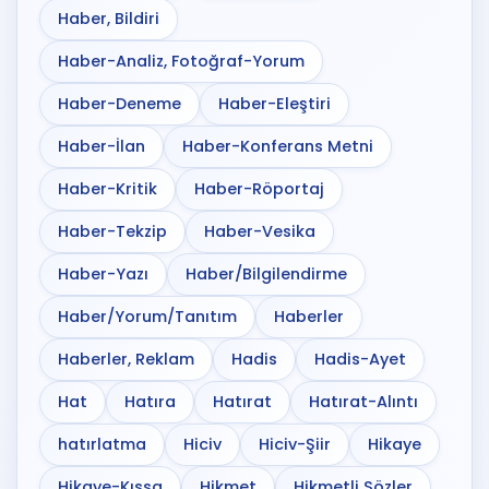
Haber, Bildiri
Haber-Analiz, Fotoğraf-Yorum
Haber-Deneme
Haber-Eleştiri
Haber-İlan
Haber-Konferans Metni
Haber-Kritik
Haber-Röportaj
Haber-Tekzip
Haber-Vesika
Haber-Yazı
Haber/Bilgilendirme
Haber/Yorum/Tanıtım
Haberler
Haberler, Reklam
Hadis
Hadis-Ayet
Hat
Hatıra
Hatırat
Hatırat-Alıntı
hatırlatma
Hiciv
Hiciv-Şiir
Hikaye
Hikaye-Kıssa
Hikmet
Hikmetli Sözler