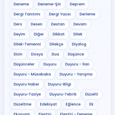
Deneme
Deneme-Şiir
Deprem
Dergi Tanıtımı
Dergi Yazısı
Derleme
Ders
Desen
Destan
Devam
Deyim
Diğer
Dikkat
Dilek
Dilek-Temenni
Dilekçe
Diyalog
Dizin
Dosya
Dua
Düşünce
Düşünceler
Duyuru
Duyuru - İlan
Duyuru - Müsabaka
Duyuru - Yarışma
Duyuru Haber
Duyuru-Bilgi
Duyuru-Taziye
Duyuru-Tebrik
Düzelti
Düzeltme
Edebiyat
Eğlence
Ek
Ekonomi
Eleştiri
Eleştiri - Deneme