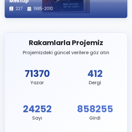
Mektup
227
1985-2010
Rakamlarla Projemiz
Projemizdeki güncel verilere göz atın
71370
412
Yazar
Dergi
24252
858255
Sayı
Girdi