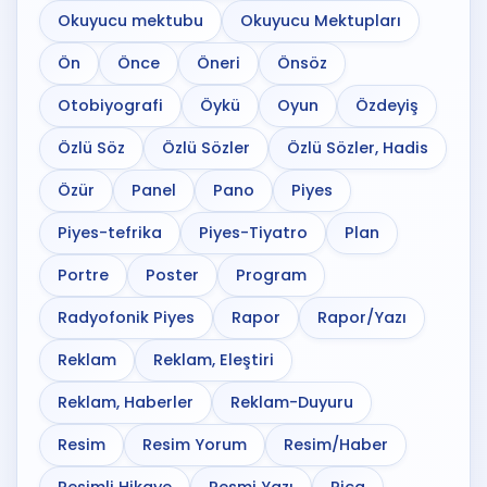
Okuyucu mektubu
Okuyucu Mektupları
Ön
Önce
Öneri
Önsöz
Otobiyografi
Öykü
Oyun
Özdeyiş
Özlü Söz
Özlü Sözler
Özlü Sözler, Hadis
Özür
Panel
Pano
Piyes
Piyes-tefrika
Piyes-Tiyatro
Plan
Portre
Poster
Program
Radyofonik Piyes
Rapor
Rapor/Yazı
Reklam
Reklam, Eleştiri
Reklam, Haberler
Reklam-Duyuru
Resim
Resim Yorum
Resim/Haber