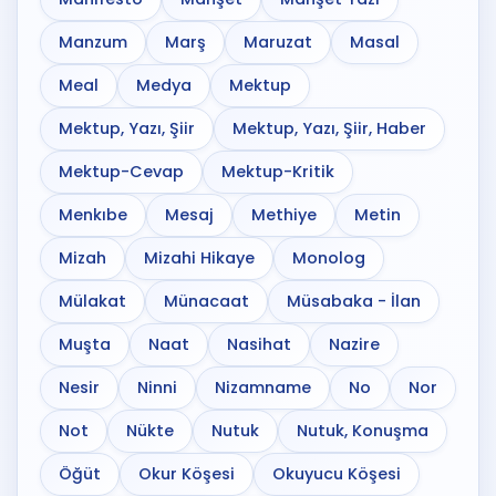
Manzum
Marş
Maruzat
Masal
Meal
Medya
Mektup
Mektup, Yazı, Şiir
Mektup, Yazı, Şiir, Haber
Mektup-Cevap
Mektup-Kritik
Menkıbe
Mesaj
Methiye
Metin
Mizah
Mizahi Hikaye
Monolog
Mülakat
Münacaat
Müsabaka - İlan
Muşta
Naat
Nasihat
Nazire
Nesir
Ninni
Nizamname
No
Nor
Not
Nükte
Nutuk
Nutuk, Konuşma
Öğüt
Okur Köşesi
Okuyucu Köşesi