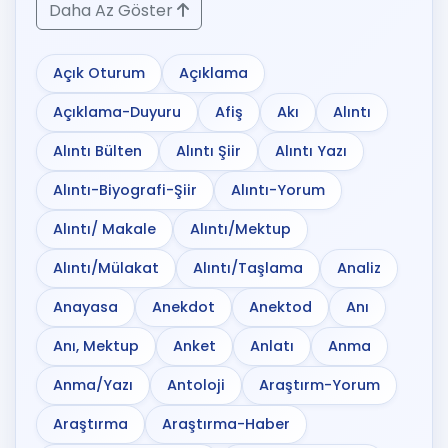
Daha Az Göster
Açık Oturum
Açıklama
Açıklama-Duyuru
Afiş
Akı
Alıntı
Alıntı Bülten
Alıntı Şiir
Alıntı Yazı
Alıntı-Biyografi-Şiir
Alıntı-Yorum
Alıntı/ Makale
Alıntı/Mektup
Alıntı/Mülakat
Alıntı/Taşlama
Analiz
Anayasa
Anekdot
Anektod
Anı
Anı, Mektup
Anket
Anlatı
Anma
Anma/Yazı
Antoloji
Araştırm-Yorum
Araştırma
Araştırma-Haber