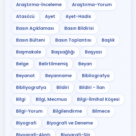
Araştırma-İnceleme
Araştırma-Yorum
Atasözü
Ayet
Ayet-Hadis
Basın Açıklaması
Basın Bildirisi
Basın Bülteni
Basın Toplantısı
Başlık
Başmakale
Başsağlığı
Başyazı
Belge
Belirtilmemiş
Beyan
Beyanat
Beyanname
Bibliografya
Bibliyografya
Bildiri
Bildiri - İlan
Bilgi
Bilgi, Mecmua
Bilgi-İlmihal Köşesi
Bilgi-Yorum
Bilgilendirme
Bilmece
Biyografi
Biyografi ve Deneme
Biyografi-Alıntı
Biyografi-Şiir