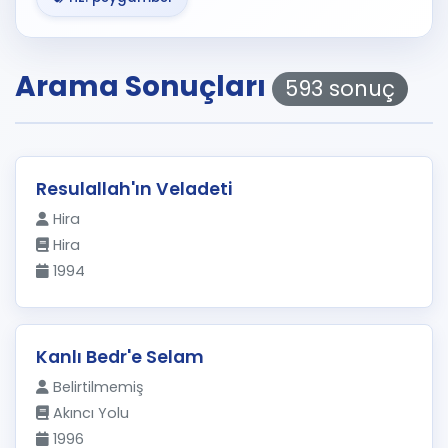
Arama Sonuçları
593 sonuç
Resulallah'ın Veladeti
Hira
Hira
1994
Kanlı Bedr'e Selam
Belirtilmemiş
Akıncı Yolu
1996