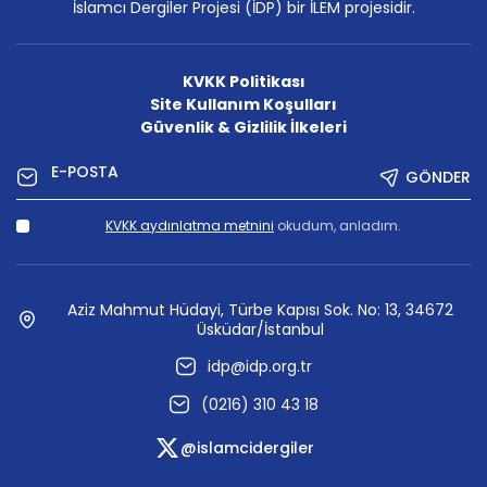
İslamcı Dergiler Projesi (İDP) bir İLEM projesidir.
KVKK Politikası
Site Kullanım Koşulları
Güvenlik & Gizlilik İlkeleri
GÖNDER
KVKK aydınlatma metnini
okudum, anladım.
Aziz Mahmut Hüdayi, Türbe Kapısı Sok. No: 13, 34672
Üsküdar/İstanbul
idp@idp.org.tr
(0216) 310 43 18
@islamcidergiler