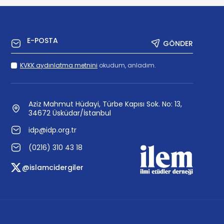
GÖNDER
KVKK aydınlatma metnini
okudum, anladım.
Aziz Mahmut Hüdayi, Türbe Kapısı Sok. No: 13,
34672 Üsküdar/İstanbul
idp@idp.org.tr
(0216) 310 43 18
@islamcidergiler