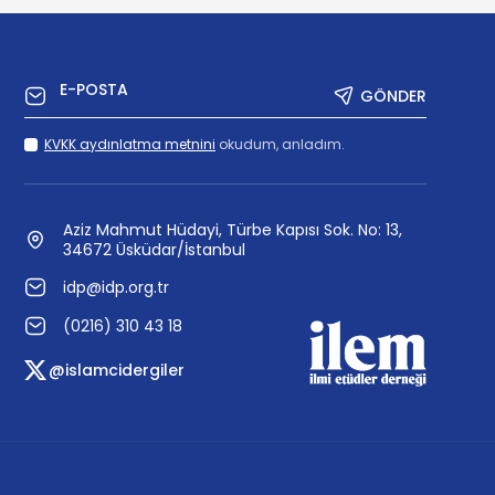
GÖNDER
KVKK aydınlatma metnini
okudum, anladım.
Aziz Mahmut Hüdayi, Türbe Kapısı Sok. No: 13,
34672 Üsküdar/İstanbul
idp@idp.org.tr
(0216) 310 43 18
@islamcidergiler