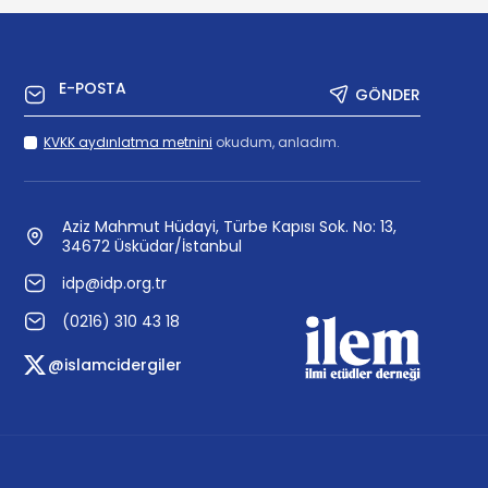
GÖNDER
KVKK aydınlatma metnini
okudum, anladım.
Aziz Mahmut Hüdayi, Türbe Kapısı Sok. No: 13,
34672 Üsküdar/İstanbul
idp@idp.org.tr
(0216) 310 43 18
@islamcidergiler