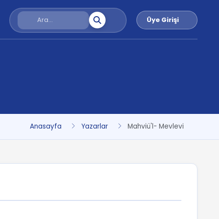
Üye Girişi
Anasayfa
Yazarlar
Mahviü'l- Mevlevi