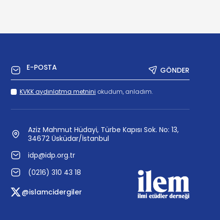
GÖNDER
KVKK aydınlatma metnini
okudum, anladım.
Aziz Mahmut Hüdayi, Türbe Kapısı Sok. No: 13,
34672 Üsküdar/İstanbul
idp@idp.org.tr
(0216) 310 43 18
@islamcidergiler