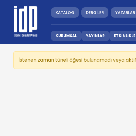
KATALOG
DERGİLER
YAZARLAR
KURUMSAL
YAYINLAR
ETKİNLİKLE
İstenen zaman tüneli öğesi bulunamadı veya aktif 