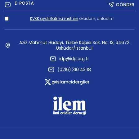
GÖNDER
KVKK aydınlatma metnini
okudum, anladım.
Aziz Mahmut Hüdayi, Türbe Kapısı Sok. No: 13, 34672
Üsküdar/İstanbul
idp@idp.org.tr
(0216) 310 43 18
@islamcidergiler