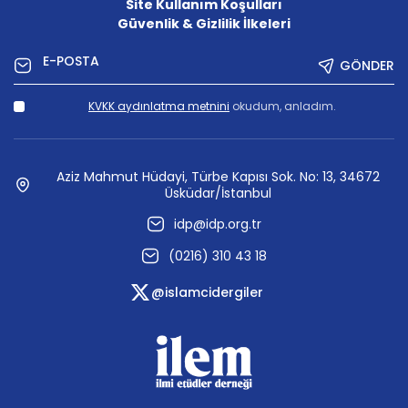
Site Kullanım Koşulları
Güvenlik & Gizlilik İlkeleri
GÖNDER
KVKK aydınlatma metnini
okudum, anladım.
Aziz Mahmut Hüdayi, Türbe Kapısı Sok. No: 13, 34672
Üsküdar/İstanbul
idp@idp.org.tr
(0216) 310 43 18
@islamcidergiler