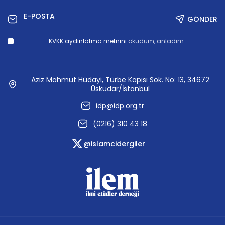
GÖNDER
KVKK aydınlatma metnini
okudum, anladım.
Aziz Mahmut Hüdayi, Türbe Kapısı Sok. No: 13, 34672
Üsküdar/İstanbul
idp@idp.org.tr
(0216) 310 43 18
@islamcidergiler