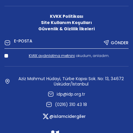
KVKK Politikası
Site Kullanım Koşulları
Güvenlik & Gizlilik İlkeleri
GÖNDER
KVKK aydınlatma metnini
okudum, anladım.
Aziz Mahmut Hüdayi, Türbe Kapısı Sok. No: 13, 34672
Üsküdar/İstanbul
idp@idp.org.tr
(0216) 310 43 18
@islamcidergiler