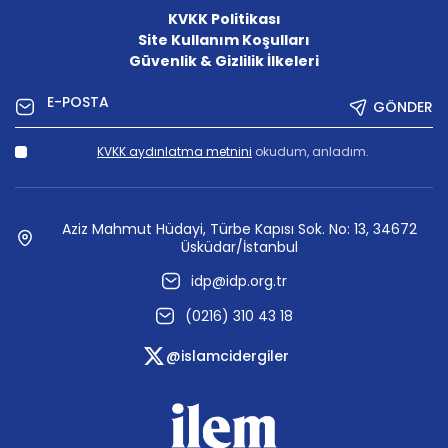
KVKK Politikası
Site Kullanım Koşulları
Güvenlik & Gizlilik İlkeleri
GÖNDER
KVKK aydınlatma metnini
okudum, anladım.
Aziz Mahmut Hüdayi, Türbe Kapısı Sok. No: 13, 34672
Üsküdar/İstanbul
idp@idp.org.tr
(0216) 310 43 18
@islamcidergiler