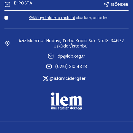
GÖNDER
KVKK aydınlatma metnini
okudum, anladım.
Aziz Mahmut Hüdayi, Türbe Kapısı Sok. No: 13, 34672
Üsküdar/İstanbul
idp@idp.org.tr
(0216) 310 43 18
@islamcidergiler