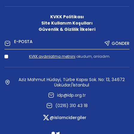
KVKK Politikası
Site Kullanım Koşulları
Güvenlik & Gizlilik İlkeleri
GÖNDER
KVKK aydınlatma metnini
okudum, anladım.
Aziz Mahmut Hüdayi, Türbe Kapısı Sok. No: 13, 34672
Üsküdar/İstanbul
idp@idp.org.tr
(0216) 310 43 18
@islamcidergiler