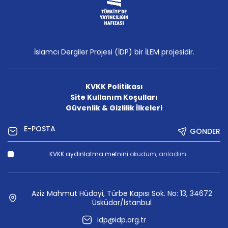
İslamcı Dergiler Projesi (İDP) bir İLEM projesidir.
KVKK Politikası
Site Kullanım Koşulları
Güvenlik & Gizlilik İlkeleri
GÖNDER
KVKK aydınlatma metnini
okudum, anladım.
Aziz Mahmut Hüdayi, Türbe Kapısı Sok. No: 13, 34672
Üsküdar/İstanbul
idp@idp.org.tr