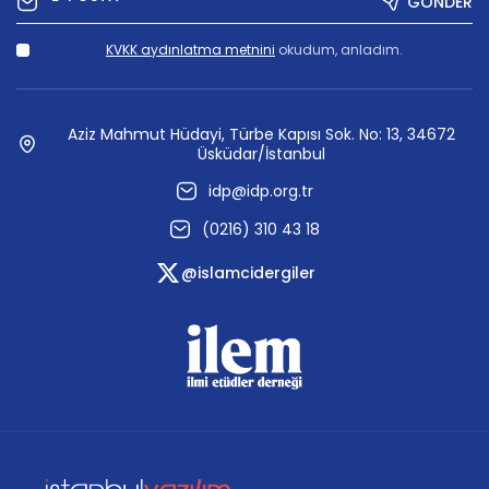
GÖNDER
KVKK aydınlatma metnini
okudum, anladım.
Aziz Mahmut Hüdayi, Türbe Kapısı Sok. No: 13, 34672
Üsküdar/İstanbul
idp@idp.org.tr
(0216) 310 43 18
@islamcidergiler