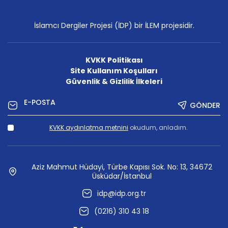
İslamcı Dergiler Projesi (İDP) bir İLEM projesidir.
KVKK Politikası
Site Kullanım Koşulları
Güvenlik & Gizlilik İlkeleri
GÖNDER
KVKK aydınlatma metnini
okudum, anladım.
Aziz Mahmut Hüdayi, Türbe Kapısı Sok. No: 13, 34672
Üsküdar/İstanbul
idp@idp.org.tr
(0216) 310 43 18