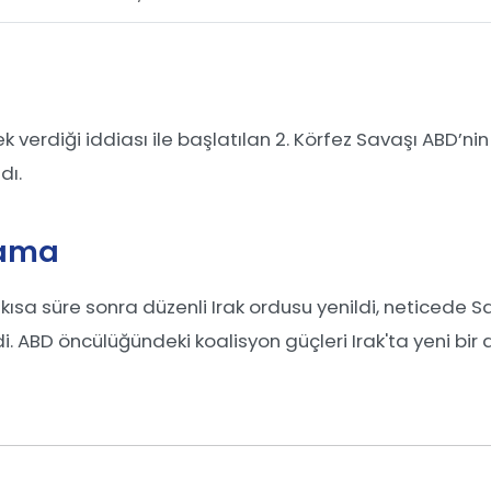
ek verdiği iddiası ile başlatılan 2. Körfez Savaşı ABD’ni
dı.
lama
kısa süre sonra düzenli Irak ordusu yenildi, neticede
. ABD öncülüğündeki koalisyon güçleri Irak'ta yeni bi