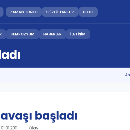
ZAMAN TÜNELİ
SÖZLÜ TARİH
BLOG
R
SEMPOZYUM
HABERLER
İLETİŞİM
ladı
An
 Savaşı başladı
01.01.2011
Olay