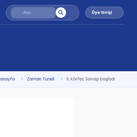
Üye Girişi
asayfa
Zaman Tüneli
II. Körfez Savaşı başladı