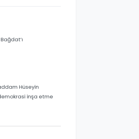
n Bağdat’ı
 Saddam Hüseyin
r demokrasi inşa etme