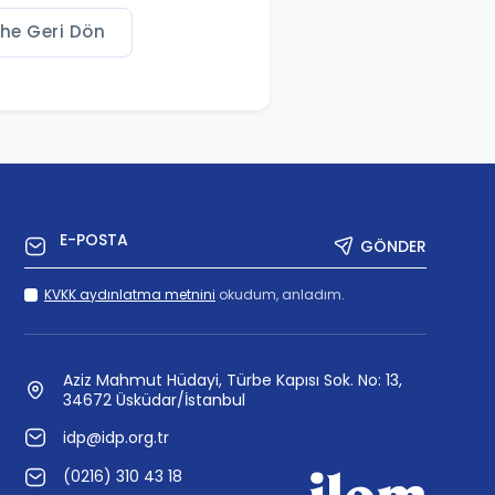
ihe Geri Dön
GÖNDER
KVKK aydınlatma metnini
okudum, anladım.
Aziz Mahmut Hüdayi, Türbe Kapısı Sok. No: 13,
34672 Üsküdar/İstanbul
idp@idp.org.tr
(0216) 310 43 18