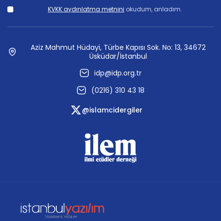
KVKK aydınlatma metnini
okudum, anladım.
Aziz Mahmut Hüdayi, Türbe Kapısı Sok. No: 13, 34672
Üsküdar/İstanbul
idp@idp.org.tr
(0216) 310 43 18
@islamcidergiler