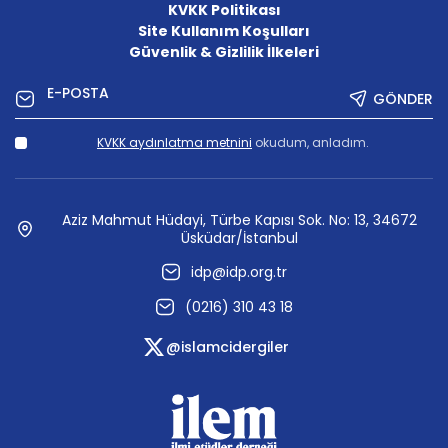
KVKK Politikası
Site Kullanım Koşulları
Güvenlik & Gizlilik İlkeleri
GÖNDER
KVKK aydınlatma metnini
okudum, anladım.
Aziz Mahmut Hüdayi, Türbe Kapısı Sok. No: 13, 34672
Üsküdar/İstanbul
idp@idp.org.tr
(0216) 310 43 18
@islamcidergiler