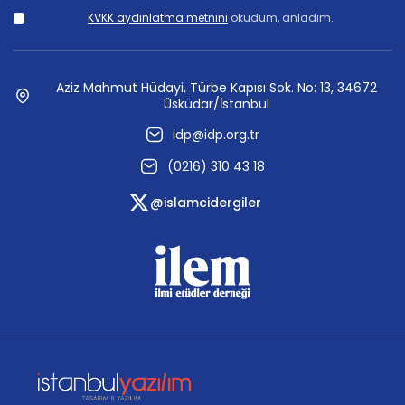
KVKK aydınlatma metnini
okudum, anladım.
Aziz Mahmut Hüdayi, Türbe Kapısı Sok. No: 13, 34672
Üsküdar/İstanbul
idp@idp.org.tr
(0216) 310 43 18
@islamcidergiler