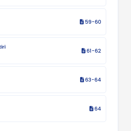
59-60
iri
61-62
63-64
64