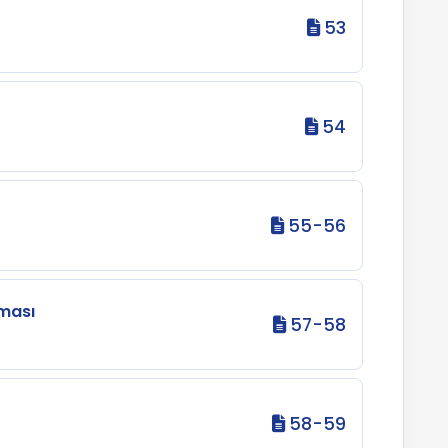
53
54
55-56
eması
57-58
58-59