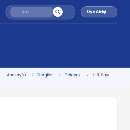
Üye Girişi
Anasayfa
Dergiler
Gelecek
7-8. Sayı