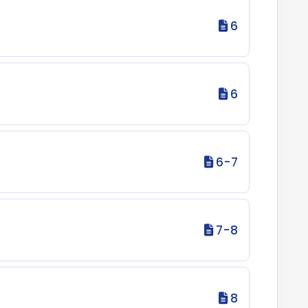
6
6
6-7
7-8
8