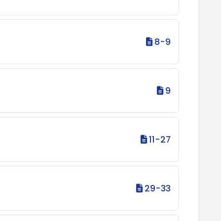
8-9
9
11-27
29-33