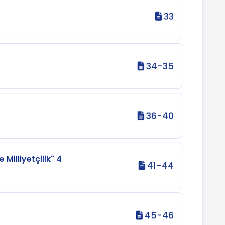
33
34-35
36-40
Milliyetçilik" 4
41-44
45-46