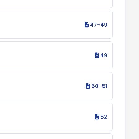
47-49
49
50-51
52