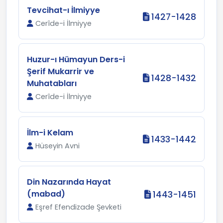
Tevcihat-ı İlmiyye
1427-1428
Cerîde-i İlmiyye
Huzur-ı Hümayun Ders-i
Şerif Mukarrir ve
1428-1432
Muhatabları
Cerîde-i İlmiyye
İlm-i Kelam
1433-1442
Hüseyin Avni
Din Nazarında Hayat
(mabad)
1443-1451
Eşref Efendizade Şevketi