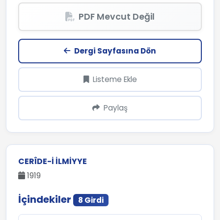
PDF Mevcut Değil
Dergi Sayfasına Dön
Listeme Ekle
Paylaş
CERÎDE-I İLMIYYE
1919
İçindekiler
8 Girdi