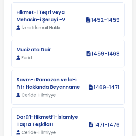
Hikmet-i Teşri veya
Mehasin-i Şerayi -V
1452-1459
İzmirli İsmail Hakkı
Mucizata Dair
1459-1468
Ferid
Savm-ı Ramazan ve İd-i
Fıtr Hakkında Beyanname
1469-1471
Cerîde-i İlmiyye
Darü’l-Hikmeti’l-İslamiye
Taşra Teşkilatı
1471-1476
Cerîde-i İlmiyye