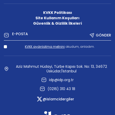
KVKK Politikası
Site Kullanım Koşulları
Güvenlik & Gizlilik İlkeleri
GÖNDER
KVKK aydınlatma metnini
okudum, anladım.
Aziz Mahmut Hüdayi, Türbe Kapısı Sok. No: 13, 34672
Üsküdar/İstanbul
idp@idp.org.tr
(0216) 310 43 18
@islamcidergiler