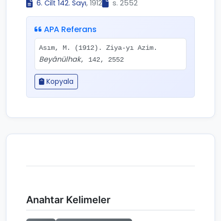
6. Cilt 142. Sayı
, 1912
s. 2552
APA Referans
Asım, M. (1912). Ziya-yı Azim.
Beyânülhak
, 142, 2552
Kopyala
Anahtar Kelimeler