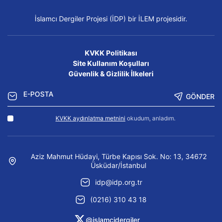
İslamcı Dergiler Projesi (İDP) bir İLEM projesidir.
KVKK Politikası
Site Kullanım Koşulları
Güvenlik & Gizlilik İlkeleri
GÖNDER
KVKK aydınlatma metnini
okudum, anladım.
Aziz Mahmut Hüdayi, Türbe Kapısı Sok. No: 13, 34672
Üsküdar/İstanbul
idp@idp.org.tr
(0216) 310 43 18
@islamcidergiler