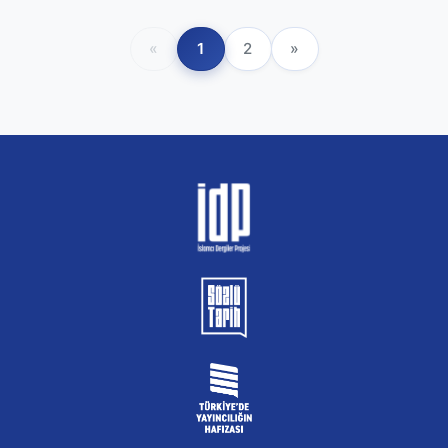
«
1
2
»