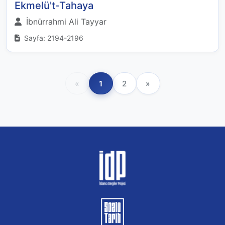
Ekmelü't-Tahaya
İbnürrahmi Ali Tayyar
Sayfa: 2194-2196
«
1
2
»