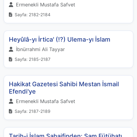
Ermenekli Mustafa Safvet
Sayfa: 2182-2184
Heyûlâ-yı İrtica' (!?) Ulema-yı İslam
İbnürrahmi Ali Tayyar
Sayfa: 2185-2187
Hakikat Gazetesi Sahibi Mestan İsmail
Efendi'ye
Ermenekli Mustafa Safvet
Sayfa: 2187-2189
Tarih-i İslam Sahaifinden: Şam Fütühatı