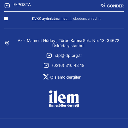
GÖNDER
KVKK aydınlatma metnini
okudum, anladım.
Aziz Mahmut Hüdayi, Türbe Kapısı Sok. No: 13, 34672
Üsküdar/İstanbul
idp@idp.org.tr
(0216) 310 43 18
@islamcidergiler