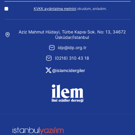
KVKK aydınlatma metnini
okudum, anladım.
Aziz Mahmut Hüdayi, Türbe Kapısı Sok. No: 13, 34672
Üsküdar/İstanbul
idp@idp.org.tr
(0216) 310 43 18
@islamcidergiler