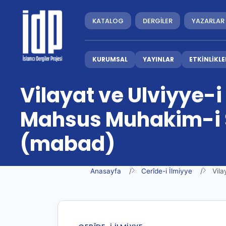
KATALOG
DERGİLER
YAZARLAR
KURUMSAL
YAYINLAR
ETKİNLİKLE
Vilayat ve Ulviyye-
Mahsus Muhakim-i Ş
(mabad)
Anasayfa
Cerîde-i İlmiyye
Vila