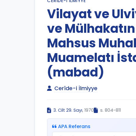
CERÎDE-I İLMIYYE
Vilayat ve Ulv
ve Mülhakatın
Mahsus Muhak
Muamelatı İsta
(mabad)
Cerîde-i İlmiyye
3. Cilt 29. Sayı
, 1970
s. 804-811
APA Referans