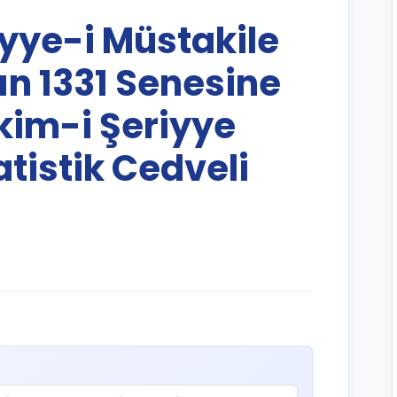
iyye-i Müstakile
ın 1331 Senesine
im-i Şeriyye
tistik Cedveli