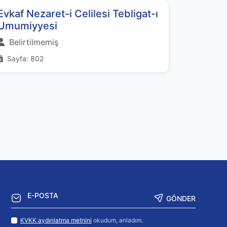
Evkaf Nezaret-i Celilesi Tebligat-ı
Umumiyyesi
Belirtilmemiş
Sayfa: 802
GÖNDER
KVKK aydınlatma metnini
okudum, anladım.