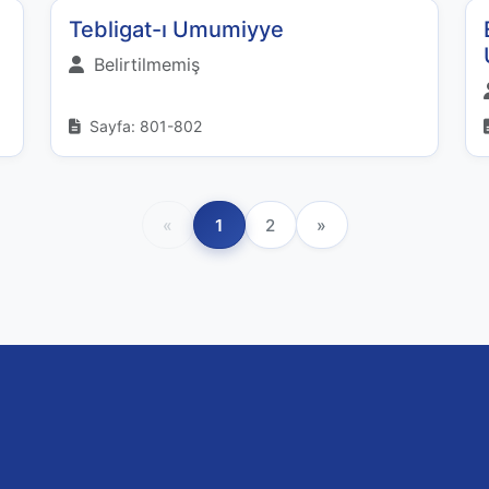
Tebligat-ı Umumiyye
Belirtilmemiş
Sayfa: 801-802
«
1
2
»