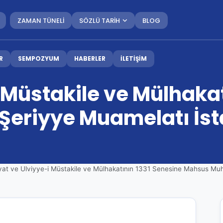
ZAMAN TÜNELİ
SÖZLÜ TARİH
BLOG
R
SEMPOZYUM
HABERLER
İLETİŞİM
i Müstakile ve Mülhaka
eriyye Muamelatı İsta
yat ve Ulviyye-i Müstakile ve Mülhakatının 1331 Senesine Mahsus Muh