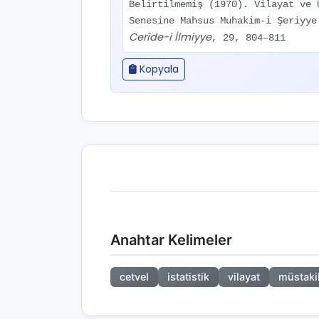
Belirtilmemiş (1970). Vilayat ve 
Senesine Mahsus Muhakim-i Şeriyye
Cerîde-i İlmiyye
, 29, 804–811
Kopyala
Anahtar Kelimeler
cetvel
istatistik
vilayat
müstaki