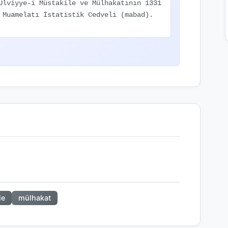
Ulviyye-i Müstakile ve Mülhakatının 1331
 Muamelatı İstatistik Cedveli (mabad).
le
mülhakat