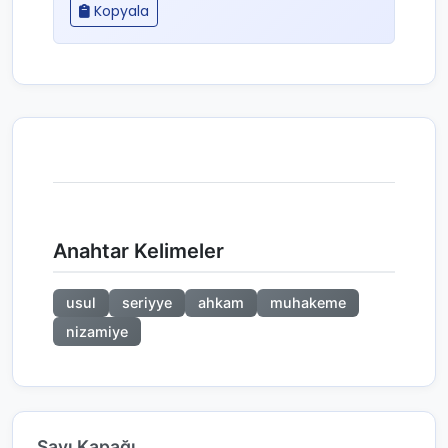
Kopyala
Anahtar Kelimeler
usul
seriyye
ahkam
muhakeme
nizamiye
Sayı Kapağı