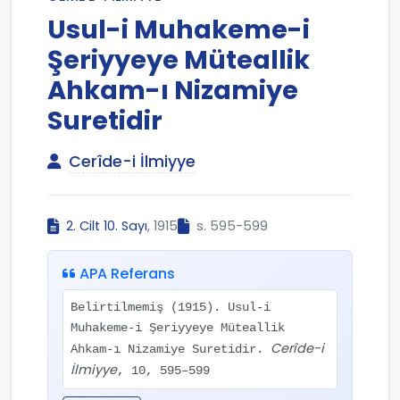
Usul-i Muhakeme-i
Şeriyyeye Müteallik
Ahkam-ı Nizamiye
Suretidir
Cerîde-i İlmiyye
2. Cilt 10. Sayı
, 1915
s. 595-599
APA Referans
Belirtilmemiş (1915). Usul-i
Muhakeme-i Şeriyyeye Müteallik
Cerîde-i
Ahkam-ı Nizamiye Suretidir.
İlmiyye
, 10, 595–599