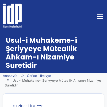
Usul-i Muhakeme-i
Şeriyyeye Müteallik
Ahkam-ı Nizamiye
Suretidir
Anasayfa
Cerîde-i İlmiyye
Usul-i Muhakeme-i Şeriyyeye Müteallik Ahkam-ı Nizamiye
Suretidir
CERÎDE-I İLMIYYE