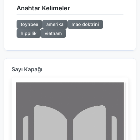
Anahtar Kelimeler
toynbee
amerika
mao doktrini
hippilik
vietnam
Sayı Kapağı