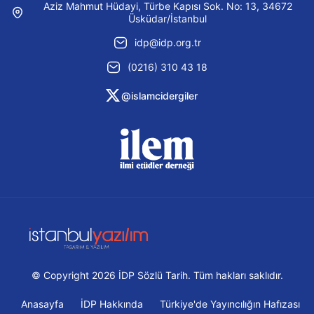
Aziz Mahmut Hüdayi, Türbe Kapısı Sok. No: 13, 34672
Üsküdar/İstanbul
idp@idp.org.tr
(0216) 310 43 18
@islamcidergiler
© Copyright 2026 İDP Sözlü Tarih. Tüm hakları saklıdır.
Anasayfa
İDP Hakkında
Türkiye'de Yayıncılığın Hafızası