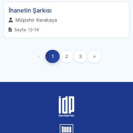
İhanetin Şarkısı
Müştehir Karakaya
Sayfa: 12-14
«
1
2
3
»