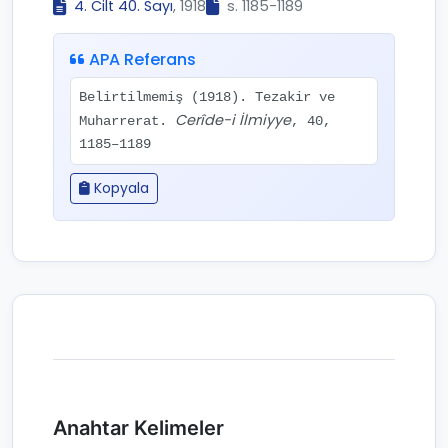
4. Cilt 40. Sayı
, 1918
s. 1185-1189
APA Referans
Belirtilmemiş (1918). Tezakir ve
Cerîde-i İlmiyye
Muharrerat.
, 40,
1185–1189
Kopyala
Anahtar Kelimeler