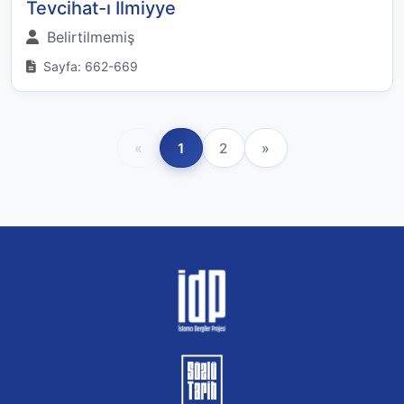
Tevcihat-ı İlmiyye
Belirtilmemiş
Sayfa: 662-669
«
1
2
»