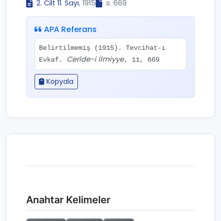
2. Cilt 11. Sayı
, 1915
s. 669
APA Referans
Belirtilmemiş (1915). Tevcihat-ı
Cerîde-i İlmiyye
Evkaf.
, 11, 669
Kopyala
Anahtar Kelimeler