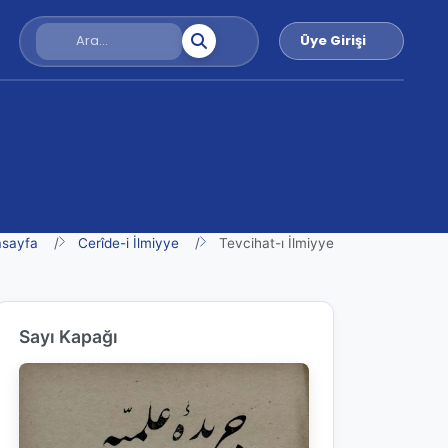
Üye Girişi
sayfa
Cerîde-i İlmiyye
Tevcihat-ı İlmiyye
Sayı Kapağı