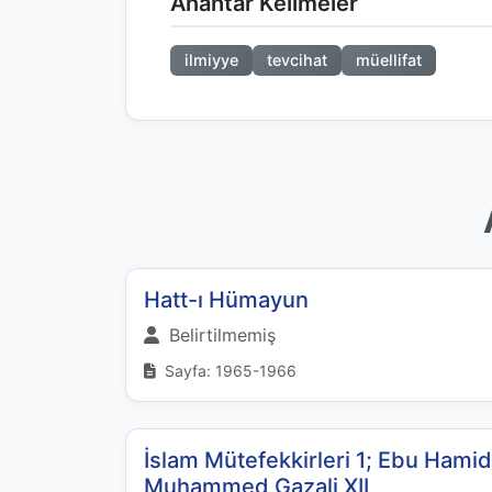
Anahtar Kelimeler
ilmiyye
tevcihat
müellifat
Hatt-ı Hümayun
Belirtilmemiş
Sayfa: 1965-1966
İslam Mütefekkirleri 1; Ebu Hamid
Muhammed Gazali XII