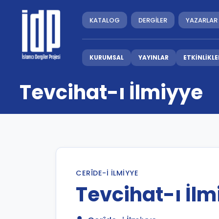
KATALOG
DERGİLER
YAZARLAR
KURUMSAL
YAYINLAR
ETKİNLİKLE
Tevcihat-ı İlmiyye
CERÎDE-I İLMIYYE
Tevcihat-ı İlm