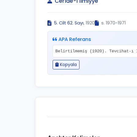
Cerîde-i İlmiyye
5. Cilt 62. Sayı
, 1920
s. 1970-1971
APA Referans
Belirtilmemiş (1920). Tevcihat-ı
Kopyala