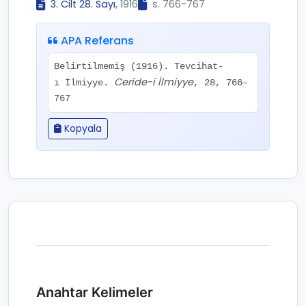
3. Cilt 28. Sayı
, 1916
s. 766-767
APA Referans
Belirtilmemiş (1916). Tevcihat-
Cerîde-i İlmiyye
ı İlmiyye.
, 28, 766–
767
Kopyala
Anahtar Kelimeler