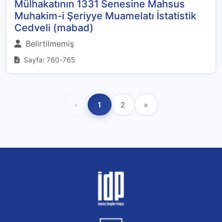
Mülhakatının 1331 Senesine Mahsus
Muhakim-i Şeriyye Muamelatı İstatistik
Cedveli (mabad)
Belirtilmemiş
Sayfa: 760-765
«
1
2
»