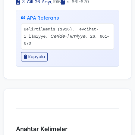
3. Cilt 26. Sayı
, 1916
s. 661-670
APA Referans
Belirtilmemiş (1916). Tevcihat-
Cerîde-i İlmiyye
ı İlmiyye.
, 26, 661–
670
Kopyala
Anahtar Kelimeler