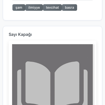
şam
ilmiyye
tevcihat
basra
Sayı Kapağı