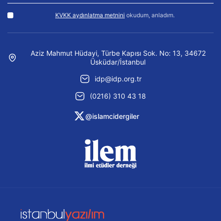
KVKK aydınlatma metnini
okudum, anladım.
Aziz Mahmut Hüdayi, Türbe Kapısı Sok. No: 13, 34672
Üsküdar/İstanbul
idp@idp.org.tr
(0216) 310 43 18
@islamcidergiler