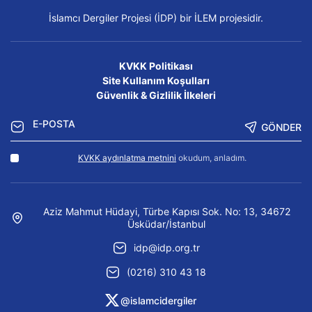
İslamcı Dergiler Projesi (İDP) bir İLEM projesidir.
KVKK Politikası
Site Kullanım Koşulları
Güvenlik & Gizlilik İlkeleri
GÖNDER
KVKK aydınlatma metnini
okudum, anladım.
Aziz Mahmut Hüdayi, Türbe Kapısı Sok. No: 13, 34672
Üsküdar/İstanbul
idp@idp.org.tr
(0216) 310 43 18
@islamcidergiler