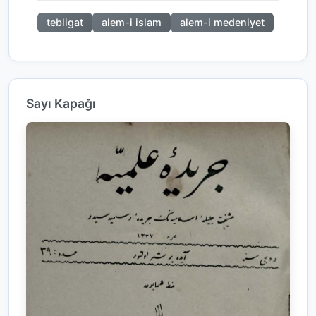
tebligat
alem-i islam
alem-i medeniyet
Sayı Kapağı