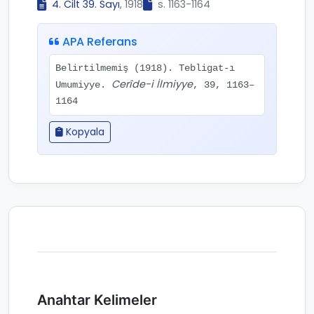
4. Cilt 39. Sayı
, 1918
s. 1163-1164
APA Referans
Belirtilmemiş (1918). Tebligat-ı
Cerîde-i İlmiyye
Umumiyye.
, 39, 1163–
1164
Kopyala
Anahtar Kelimeler