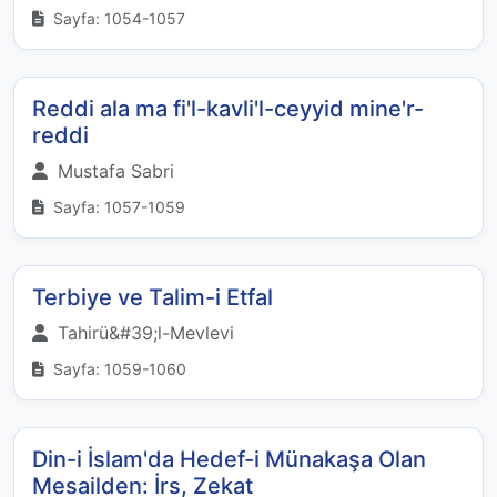
Sayfa: 1054-1057
Reddi ala ma fi'l-kavli'l-ceyyid mine'r-
reddi
Mustafa Sabri
Sayfa: 1057-1059
Terbiye ve Talim-i Etfal
Tahirü&#39;l-Mevlevi
Sayfa: 1059-1060
Din-i İslam'da Hedef-i Münakaşa Olan
Mesailden: İrs, Zekat