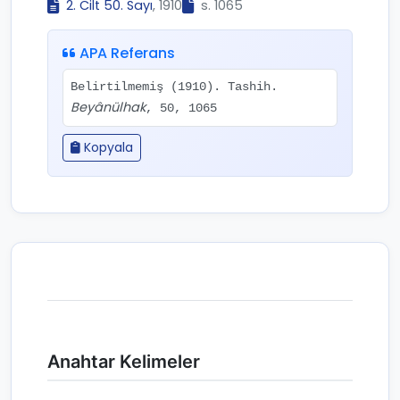
2. Cilt 50. Sayı
, 1910
s. 1065
APA Referans
Belirtilmemiş (1910). Tashih.
Beyânülhak
, 50, 1065
Kopyala
Anahtar Kelimeler