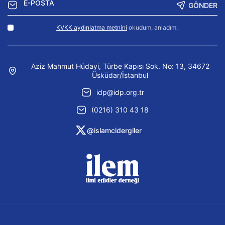
GÖNDER
KVKK aydınlatma metnini
okudum, anladım.
Aziz Mahmut Hüdayi, Türbe Kapısı Sok. No: 13, 34672
Üsküdar/İstanbul
idp@idp.org.tr
(0216) 310 43 18
@islamcidergiler