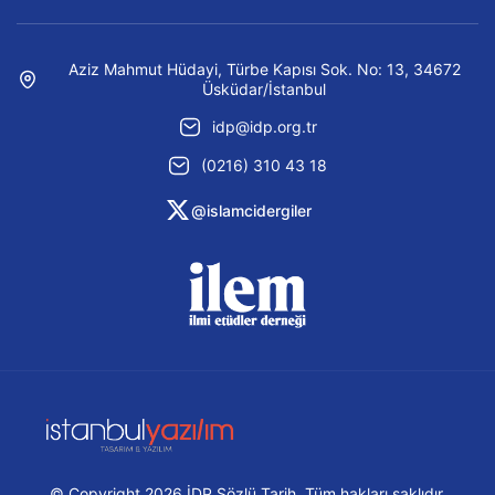
Aziz Mahmut Hüdayi, Türbe Kapısı Sok. No: 13, 34672
Üsküdar/İstanbul
idp@idp.org.tr
(0216) 310 43 18
@islamcidergiler
© Copyright 2026 İDP Sözlü Tarih. Tüm hakları saklıdır.