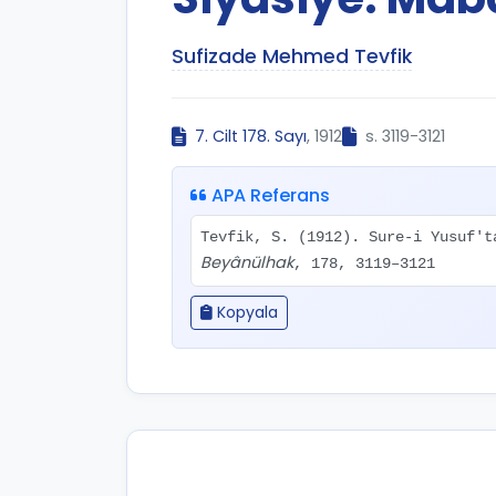
Sufizade Mehmed Tevfik
7. Cilt 178. Sayı
, 1912
s. 3119-3121
APA Referans
Tevfik, S. (1912). Sure-i Yusuf't
Beyânülhak
, 178, 3119–3121
Kopyala