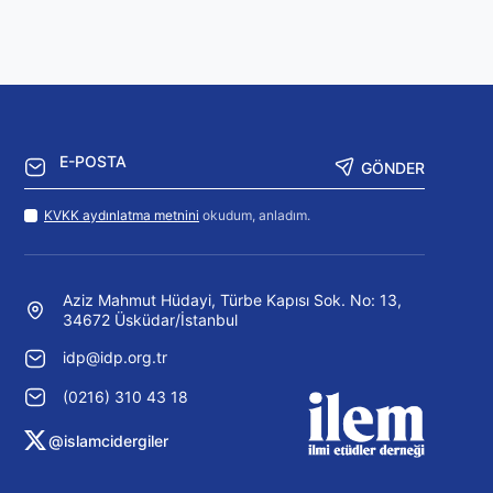
GÖNDER
KVKK aydınlatma metnini
okudum, anladım.
Aziz Mahmut Hüdayi, Türbe Kapısı Sok. No: 13,
34672 Üsküdar/İstanbul
idp@idp.org.tr
(0216) 310 43 18
@islamcidergiler