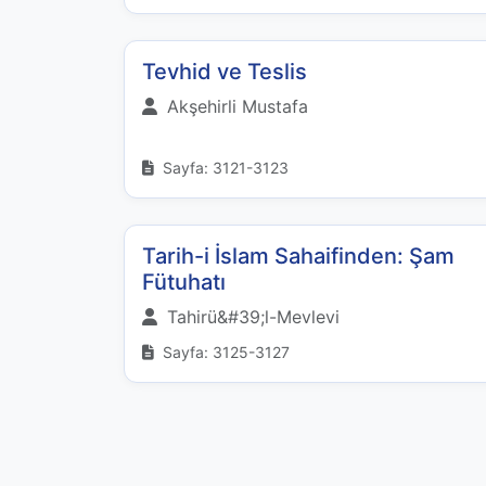
Tevhid ve Teslis
Akşehirli Mustafa
Sayfa: 3121-3123
Tarih-i İslam Sahaifinden: Şam
Fütuhatı
Tahirü&#39;l-Mevlevi
Sayfa: 3125-3127