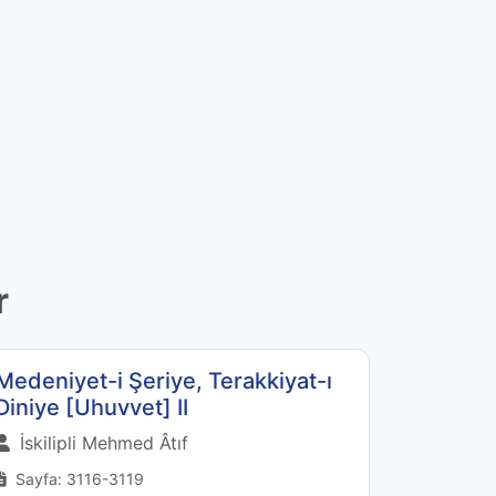
r
Medeniyet-i Şeriye, Terakkiyat-ı
Diniye [Uhuvvet] II
İskilipli Mehmed Âtıf
Sayfa: 3116-3119