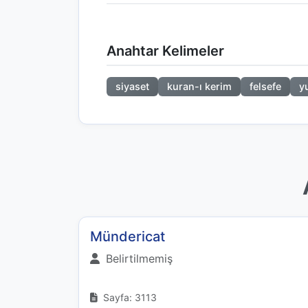
Anahtar Kelimeler
siyaset
kuran-ı kerim
felsefe
y
Mündericat
Belirtilmemiş
Sayfa: 3113