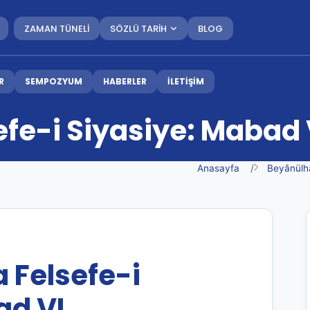
ZAMAN TÜNELİ
SÖZLÜ TARİH
BLOG
R
SEMPOZYUM
HABERLER
İLETİŞİM
efe-i Siyasiye: Mabad 
Anasayfa
Beyânülh
a Felsefe-i
ad VI