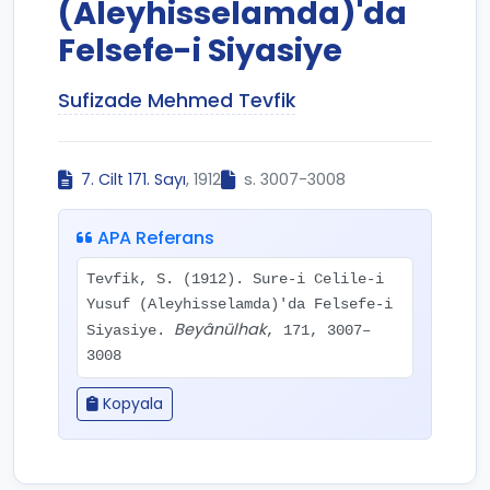
(Aleyhisselamda)'da
Felsefe-i Siyasiye
Sufizade Mehmed Tevfik
7. Cilt 171. Sayı
, 1912
s. 3007-3008
APA Referans
Tevfik, S. (1912). Sure-i Celile-i
Yusuf (Aleyhisselamda)'da Felsefe-i
Beyânülhak
Siyasiye.
, 171, 3007–
3008
Kopyala