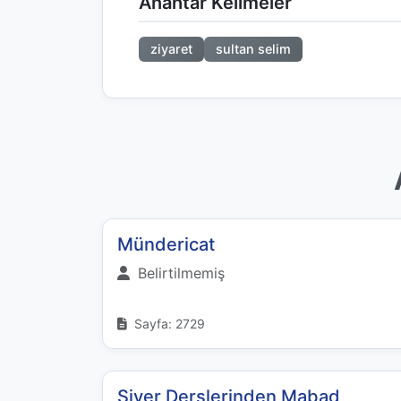
Anahtar Kelimeler
ziyaret
sultan selim
Mündericat
Belirtilmemiş
Sayfa: 2729
Siyer Derslerinden Mabad