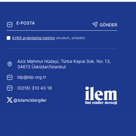
GÖNDER
KVKK aydınlatma metnini
okudum, anladım.
Aziz Mahmut Hüdayi, Türbe Kapısı Sok. No: 13,
34672 Üsküdar/İstanbul
idp@idp.org.tr
(0216) 310 43 18
@islamcidergiler