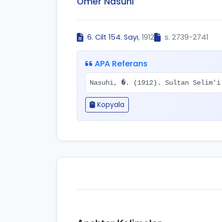
Ömer Nasuhi
6. Cilt 154. Sayı
, 1912
s. 2739-2741
APA Referans
Nasuhi, �. (1912). Sultan Selim'
Kopyala