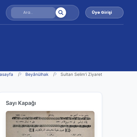
Üye Girişi
asayfa
Beyânülhak
Sultan Selim'i Ziyaret
Sayı Kapağı