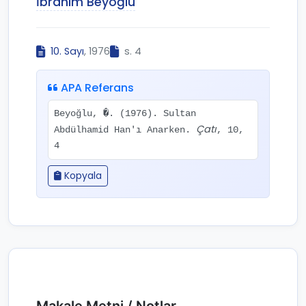
İbrahim Beyoğlu
10. Sayı
, 1976
s. 4
APA Referans
Beyoğlu, �. (1976). Sultan
Çatı
Abdülhamid Han'ı Anarken.
, 10,
4
Kopyala