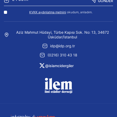
GÖNDER
KVKK aydınlatma metnini
okudum, anladım.
Aziz Mahmut Hüdayi, Türbe Kapısı Sok. No: 13, 34672
Üsküdar/İstanbul
idp@idp.org.tr
(0216) 310 43 18
@islamcidergiler