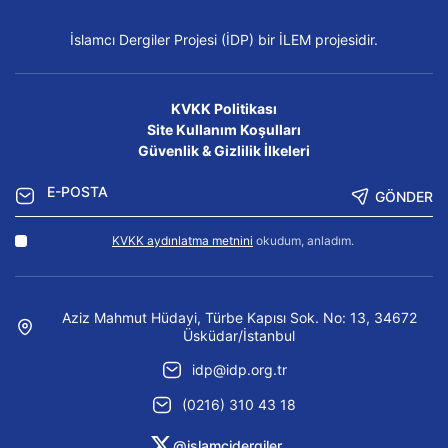
İslamcı Dergiler Projesi (İDP) bir İLEM projesidir.
KVKK Politikası
Site Kullanım Koşulları
Güvenlik & Gizlilik İlkeleri
GÖNDER
KVKK aydınlatma metnini
okudum, anladım.
Aziz Mahmut Hüdayi, Türbe Kapısı Sok. No: 13, 34672
Üsküdar/İstanbul
idp@idp.org.tr
(0216) 310 43 18
@islamcidergiler