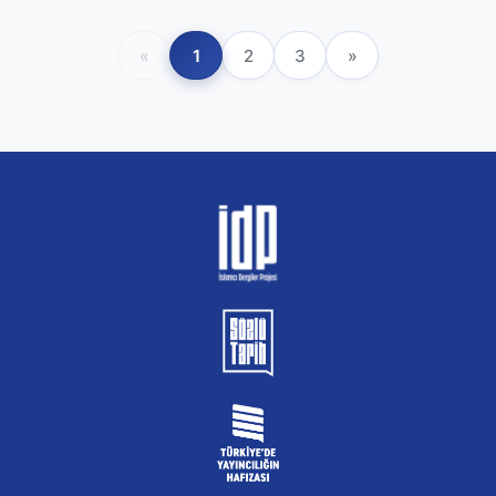
«
1
2
3
»