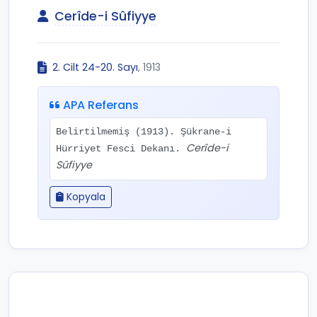
Cerîde-i Sûfiyye
2. Cilt 24-20. Sayı
, 1913
APA Referans
Belirtilmemiş (1913). Şükrane-i
Cerîde-i
Hürriyet Fesci Dekanı.
Sûfiyye
Kopyala