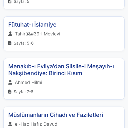
Sayfa: 5
Fütuhat-ı İslamiye
Tahirü&#39;l-Mevlevi
Sayfa: 5-6
Menakıb-ı Evliya'dan Silsile-i Meşayıh-ı
Nakşibendiye: Birinci Kısım
Ahmed Hilmi
Sayfa: 7-8
Müslümanların Cihadı ve Faziletleri
el-Hac Hafız Davud